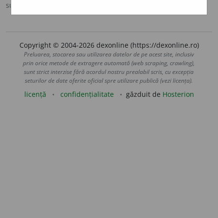
sursa:
DEX '09 (2009)
adăugată de
LauraGellner
acțiuni
Copyright © 2004-2026 dexonline (https://dexonline.ro)
Preluarea, stocarea sau utilizarea datelor de pe acest site, inclusiv
prin orice metode de extragere automată (web scraping, crawling),
sunt strict interzise fără acordul nostru prealabil scris, cu excepția
seturilor de date oferite oficial spre utilizare publică (vezi licența).
licență
confidențialitate
găzduit de
Hosterion