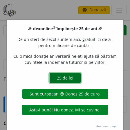
Donează
savings
®
®
🎉 dexonline
împlinește 25 de ani 🎉
caută
clear
search
De un sfert de secol suntem aici, gratuit, zi de zi,
opțiuni
pentru milioane de căutări.
Cu o mică donație aniversară ne-ați ajuta să păstrăm
cuvintele la îndemâna tuturor și pe viitor.
pronunție
(3)
volume_up
definiții (1)
Definiția cu ID-ul 849939:
Explicative DEX
2
COMPL
E
CT, -Ă
adj.
v.
complet
.
Am donat deja.