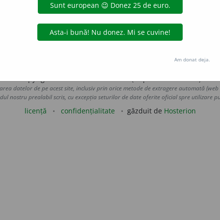
–
Der.
completa,
vb.
(a întregi), din
fr.
compléter; complet
țiile sale civile);
descompleta,
din
fr.
décompléter.
de
blaurb.
acțiuni
Am donat deja.
Copyright © 2004-2026 dexonline (https://dexonline.ro)
area datelor de pe acest site, inclusiv prin orice metode de extragere automată (web s
dul nostru prealabil scris, cu excepția seturilor de date oferite oficial spre utilizare pub
licență
confidențialitate
găzduit de
Hosterion