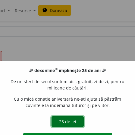
Donează
savings
ari
Resurse
®
🎉 dexonline
împlinește 25 de ani 🎉
De un sfert de secol suntem aici, gratuit, zi de zi, pentru
milioane de căutări.
Cu o mică donație aniversară ne-ați ajuta să păstrăm
cuvintele la îndemâna tuturor și pe viitor.
2.
(
S. n.
) Plen (al unui tribunal). –
Var.
complect,
s. n.
(bal pop
<
fr.
couplet,
apropiat prin etimologie populară de ideea de 
lile de bal,
cf.
un tramvai complect.
Adj.
complect,
forma vulga