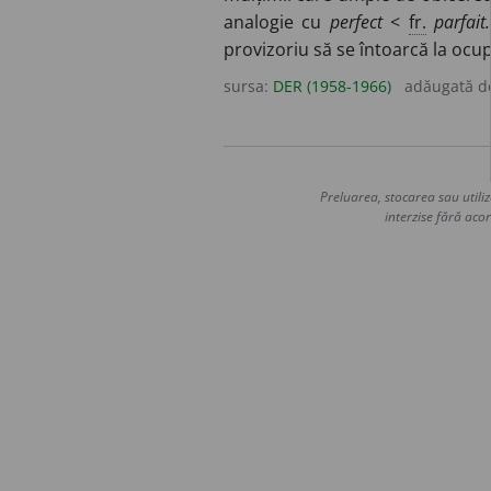
analogie cu
perfect
<
fr.
parfait.
provizoriu să se întoarcă la ocupa
sursa:
DER (1958-1966)
adăugată 
Preluarea, stocarea sau utiliz
interzise fără acor