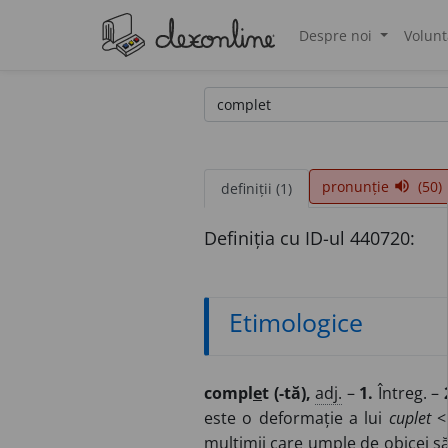
Despre noi
Volunt
®
pronunție
(50)
volume_up
definiții (1)
Definiția cu ID-ul 440720:
Etimologice
compl
e
t (-tă),
adj.
–
1.
Întreg. –
este o deformație a lui
cuplet
mulțimii care umple de obicei să