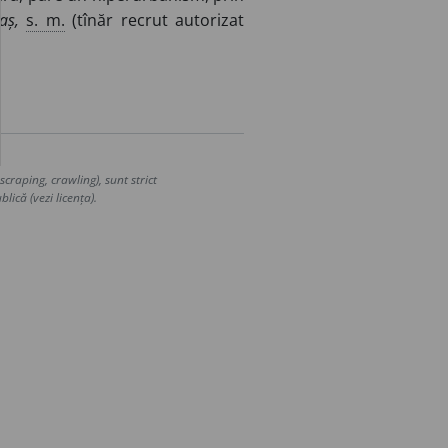
aș,
s. m.
(tînăr recrut autorizat
craping, crawling), sunt strict
lică (vezi licența).