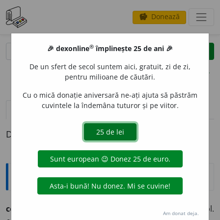
Donează
savings
®
®
🎉 dexonline
împlinește 25 de ani 🎉
caută
clear
search
De un sfert de secol suntem aici, gratuit, zi de zi,
opțiuni
pentru milioane de căutări.
Cu o mică donație aniversară ne-ați ajuta să păstrăm
cuvintele la îndemâna tuturor și pe viitor.
pronunție
(50)
volume_up
definiții (1)
Definiția cu ID-ul 234131:
Ortografice DOOM
complet
a
vb., ind. prez. 1 sg.
complet
e
z,
3 sg. și pl.
Am donat deja.