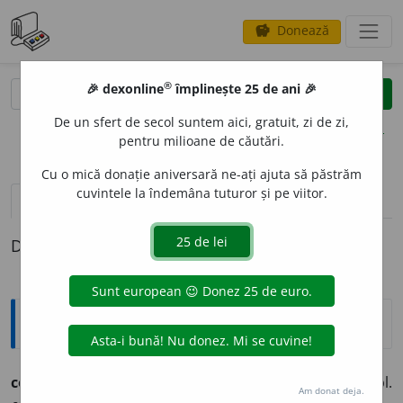
Donează
savings
®
®
🎉 dexonline
împlinește 25 de ani 🎉
caută
clear
search
De un sfert de secol suntem aici, gratuit, zi de zi,
opțiuni
pentru milioane de căutări.
Cu o mică donație aniversară ne-ați ajuta să păstrăm
cuvintele la îndemâna tuturor și pe viitor.
pronunție
(1)
volume_up
definiții (1)
Definiția cu ID-ul 234222:
Ortografice DOOM
comprim
a
vb., ind. prez. 1 sg.
compr
i
m,
3 sg. și pl.
Am donat deja.