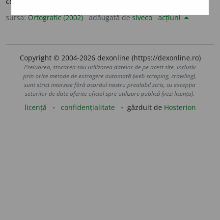
compr
i
mă
sursa:
Ortografic (2002)
adăugată de
siveco
acțiuni
Copyright © 2004-2026 dexonline (https://dexonline.ro)
Preluarea, stocarea sau utilizarea datelor de pe acest site, inclusiv
prin orice metode de extragere automată (web scraping, crawling),
sunt strict interzise fără acordul nostru prealabil scris, cu excepția
seturilor de date oferite oficial spre utilizare publică (vezi licența).
licență
confidențialitate
găzduit de
Hosterion