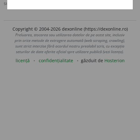
sursa:
MDA2 (2010)
adăugată de
blaurb.
acțiuni
Copyright © 2004-2026 dexonline (https://dexonline.ro)
Preluarea, stocarea sau utilizarea datelor de pe acest site, inclusiv
prin orice metode de extragere automată (web scraping, crawling),
sunt strict interzise fără acordul nostru prealabil scris, cu excepția
seturilor de date oferite oficial spre utilizare publică (vezi licența).
licență
confidențialitate
găzduit de
Hosterion