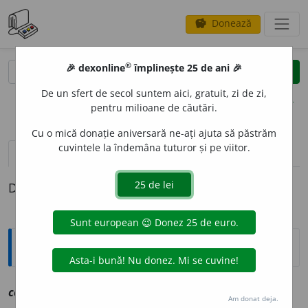
Donează
savings
®
®
🎉 dexonline
împlinește 25 de ani 🎉
caută
clear
search
De un sfert de secol suntem aici, gratuit, zi de zi,
opțiuni
pentru milioane de căutări.
Cu o mică donație aniversară ne-ați ajuta să păstrăm
cuvintele la îndemâna tuturor și pe viitor.
definiții (1)
Definiția cu ID-ul 1073181:
Explicative DEX
comproment
a
v
vz
compromite
Am donat deja.