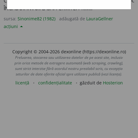
CONCESIONA. CONSIMȚI. ÎNCUVIINȚA. ÎNDUPLECA.
ÎNGĂDUI. ÎNVOI. LĂSA. PERMITE. PRIMI.
sursa:
Sinonime82 (1982)
adăugată de
LauraGellner
acțiuni
Copyright © 2004-2026 dexonline (https://dexonline.ro)
Preluarea, stocarea sau utilizarea datelor de pe acest site, inclusiv
prin orice metode de extragere automată (web scraping, crawling),
sunt strict interzise fără acordul nostru prealabil scris, cu excepția
seturilor de date oferite oficial spre utilizare publică (vezi licența).
licență
confidențialitate
găzduit de
Hosterion