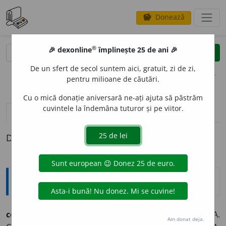
Donează
savings
®
®
🎉 dexonline
împlinește 25 de ani 🎉
caută
clear
search
De un sfert de secol suntem aici, gratuit, zi de zi,
opțiuni
pentru milioane de căutări.
Cu o mică donație aniversară ne-ați ajuta să păstrăm
cuvintele la îndemâna tuturor și pe viitor.
definiții (1)
Definiția cu ID-ul 979419:
Sinonime
conc
e
de
vb.
v.
ACCEPTA. ADMITE. APROBA.
Am donat deja.