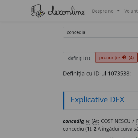
Despre noi
Volunt
®
pronunție
(4)
volume_up
definiții (1)
Definiția cu ID-ul 1073538:
Explicative DEX
concedi
a
vt
[
At:
COSTINESCU /
concediu (
1
).
2
A îngădui cuiva s