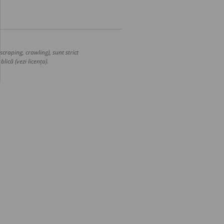
craping, crawling), sunt strict
lică (vezi licența).