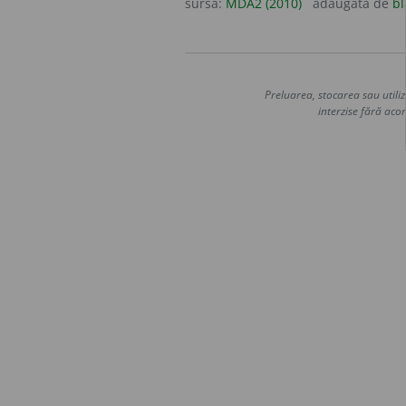
sursa:
MDA2 (2010)
adăugată de
bl
Preluarea, stocarea sau utiliz
interzise fără acor