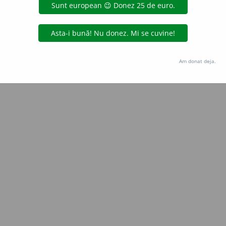
aurb.
acțiuni
Copyright © 2004-2026 dexonline (https://dexonline.ro)
area datelor de pe acest site, inclusiv prin orice metode de extragere automată (web s
Am donat deja.
dul nostru prealabil scris, cu excepția seturilor de date oferite oficial spre utilizare pub
licență
confidențialitate
găzduit de
Hosterion