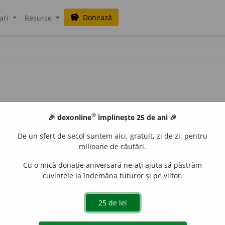
Donează
savings
ari
Resurse
®
🎉 dexonline
împlinește 25 de ani 🎉
De un sfert de secol suntem aici, gratuit, zi de zi, pentru
milioane de căutări.
Cu o mică donație aniversară ne-ați ajuta să păstrăm
cuvintele la îndemâna tuturor și pe viitor.
P:
~di-a
/
V:
~nged~
/
Pzi:
~i
e
z
/
E:
fr
congédier
]
1
(
Iuz
) A d
ă se retragă.
3
A da afară.
4
A demite.