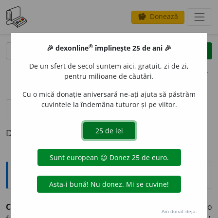
Donează
savings
®
®
🎉 dexonline
împlinește 25 de ani 🎉
caută
clear
search
De un sfert de secol suntem aici, gratuit, zi de zi,
opțiuni
pentru milioane de căutări.
Cu o mică donație aniversară ne-ați ajuta să păstrăm
cuvintele la îndemâna tuturor și pe viitor.
pronunție
(4)
volume_up
definiții (1)
Definiția cu ID-ul 911304:
Explicative DEX
CONCEDI
A
,
concediez,
vb.
I.
Tranz.
1.
A elibera dintr-o
Am donat deja.