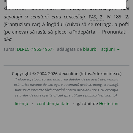
funcție, a scoate, a îndepărta din serviciu, a da afară.
V.
demite, destitui.
Citi malițios decretul prin care
PAS, Z.
deputații și senatorii erau concediați.
IV 189.
2.
(Franțuzism rar) A îngădui (cuiva) să se retragă, a pofti
(pe cineva) să iasă, să plece; a îndepărta. – Pronunțat:
-
di-a.
sursa:
DLRLC (1955-1957)
adăugată de
blaurb.
acțiuni
Copyright © 2004-2026 dexonline (https://dexonline.ro)
Preluarea, stocarea sau utilizarea datelor de pe acest site, inclusiv
prin orice metode de extragere automată (web scraping, crawling),
sunt strict interzise fără acordul nostru prealabil scris, cu excepția
seturilor de date oferite oficial spre utilizare publică (vezi licența).
licență
confidențialitate
găzduit de
Hosterion