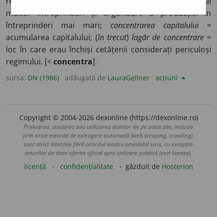
rezultatul ei. ◊
Concentrarea producției
= reunire a mai
multor întreprinderi și organizare a producției în
întreprinderi mai mari;
concentrarea capitalului
=
acumularea capitalului; (
în trecut
)
lagăr de concentrare
=
loc în care erau închiși cetățenii considerați periculoși
regimului. [<
concentra
].
sursa:
DN (1986)
adăugată de
LauraGellner
acțiuni
Copyright © 2004-2026 dexonline (https://dexonline.ro)
Preluarea, stocarea sau utilizarea datelor de pe acest site, inclusiv
prin orice metode de extragere automată (web scraping, crawling),
sunt strict interzise fără acordul nostru prealabil scris, cu excepția
seturilor de date oferite oficial spre utilizare publică (vezi licența).
licență
confidențialitate
găzduit de
Hosterion