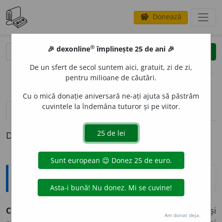
Donează
savings
®
®
🎉 dexonline
împlinește 25 de ani 🎉
caută
clear
search
De un sfert de secol suntem aici, gratuit, zi de zi,
opțiuni
pentru milioane de căutări.
Cu o mică donație aniversară ne-ați ajuta să păstrăm
cuvintele la îndemâna tuturor și pe viitor.
pronunție
(50)
volume_up
definiții (1)
Definiția cu ID-ul 400603:
Explicative DEX
CONCENTR
A
RE
s.f.
Acțiunea de a (se) concentra și
Am donat deja.