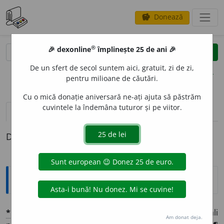
Donează
savings
®
®
🎉 dexonline
împlinește 25 de ani 🎉
caută
clear
search
De un sfert de secol suntem aici, gratuit, zi de zi,
opțiuni
pentru milioane de căutări.
Cu o mică donație aniversară ne-ați ajuta să păstrăm
cuvintele la îndemâna tuturor și pe viitor.
definiții (1)
Definiția cu ID-ul 1363240:
Explicative DEX
*
CONSIST
O
RIU
(
pl.
-orii)
sn.
⛪
1 Adunare de cardinali
Am donat deja.