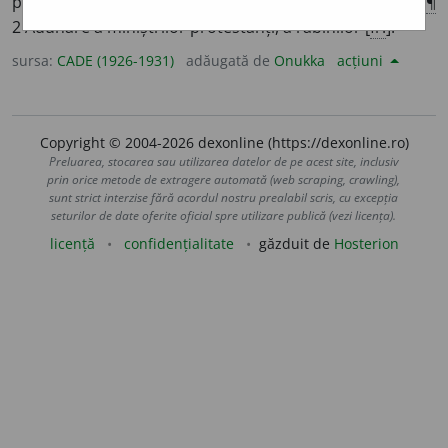
prezidată de papa; locul unde se ține această adunare
¶
2 Adunare a miniștrilor protestanți, a rabinilor [
fr.
].
sursa:
CADE (1926-1931)
adăugată de
Onukka
acțiuni
Copyright © 2004-2026 dexonline (https://dexonline.ro)
Preluarea, stocarea sau utilizarea datelor de pe acest site, inclusiv
prin orice metode de extragere automată (web scraping, crawling),
sunt strict interzise fără acordul nostru prealabil scris, cu excepția
seturilor de date oferite oficial spre utilizare publică (vezi licența).
licență
confidențialitate
găzduit de
Hosterion