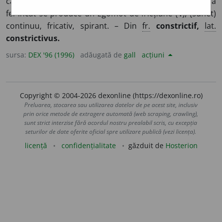
care se pronunță prin strâmtarea canalului vocal, în așa
fel încât se produce un zgomot de fricțiune (
1
); (sunet)
continuu, fricativ, spirant. – Din
fr.
constrictif,
lat.
constrictivus.
sursa:
DEX '96 (1996)
adăugată de
gall
acțiuni
Copyright © 2004-2026 dexonline (https://dexonline.ro)
Preluarea, stocarea sau utilizarea datelor de pe acest site, inclusiv
prin orice metode de extragere automată (web scraping, crawling),
sunt strict interzise fără acordul nostru prealabil scris, cu excepția
seturilor de date oferite oficial spre utilizare publică (vezi licența).
licență
confidențialitate
găzduit de
Hosterion