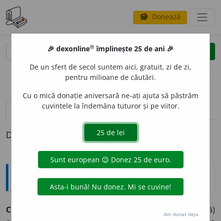
Donează
savings
®
®
🎉 dexonline
împlinește 25 de ani 🎉
caută
clear
search
De un sfert de secol suntem aici, gratuit, zi de zi,
opțiuni
pentru milioane de căutări.
Cu o mică donație aniversară ne-ați ajuta să păstrăm
cuvintele la îndemâna tuturor și pe viitor.
definiții (1)
Definiția cu ID-ul 8915:
Explicative DEX
CONSTRICT
I
V, -Ă,
constrictivi, -e,
adj.
,
s. f.
(Consoană)
Am donat deja.