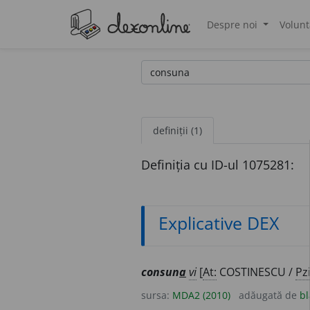
Despre noi
Volunt
®
definiții (1)
Definiția cu ID-ul 1075281:
Explicative DEX
consun
a
vi
[
At:
COSTINESCU /
Pzi
sursa:
MDA2 (2010)
adăugată de
bl