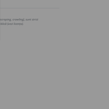
craping, crawling), sunt strict
lică (vezi licența).