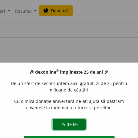
Donează
savings
ari
Resurse
®
🎉 dexonline
împlinește 25 de ani 🎉
De un sfert de secol suntem aici, gratuit, zi de zi, pentru
milioane de căutări.
Cu o mică donație aniversară ne-ați ajuta să păstrăm
cuvintele la îndemâna tuturor și pe viitor.
:
cons
u
n
/
E:
fr
consonner
]
1
(
Muz
) A produce o consonanță.
aurb.
acțiuni