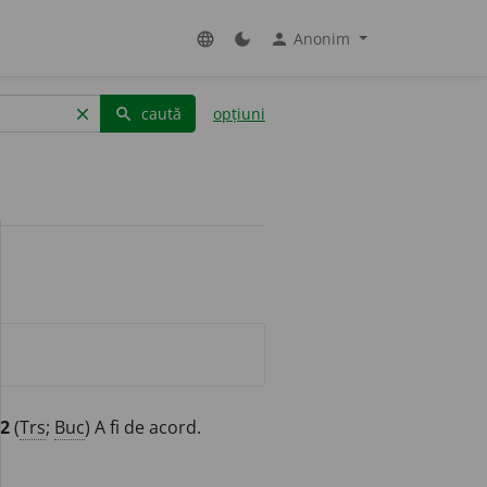
Anonim
language
dark_mode
person
caută
opțiuni
clear
search
2
(
Trs
;
Buc
) A fi de acord.