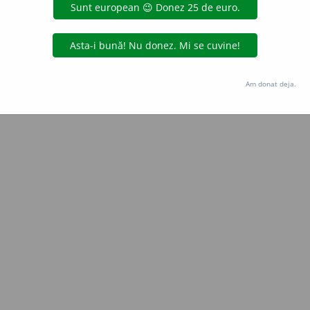
Copyright © 2004-2026 dexonline (https://dexonline.ro)
area datelor de pe acest site, inclusiv prin orice metode de extragere automată (web s
dul nostru prealabil scris, cu excepția seturilor de date oferite oficial spre utilizare pub
Am donat deja.
licență
confidențialitate
găzduit de
Hosterion