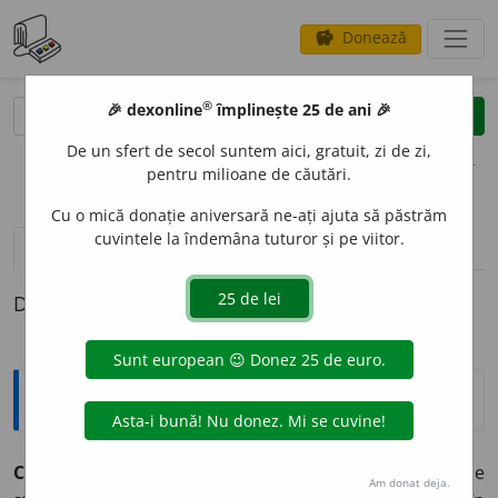
Donează
savings
®
®
🎉 dexonline
împlinește 25 de ani 🎉
caută
clear
search
De un sfert de secol suntem aici, gratuit, zi de zi,
opțiuni
pentru milioane de căutări.
Cu o mică donație aniversară ne-ați ajuta să păstrăm
cuvintele la îndemâna tuturor și pe viitor.
pronunție
(50)
volume_up
definiții (1)
Definiția cu ID-ul 851145:
Explicative DEX
CONT,
conturi,
s. n.
1.
Instrument fundamental de
Am donat deja.