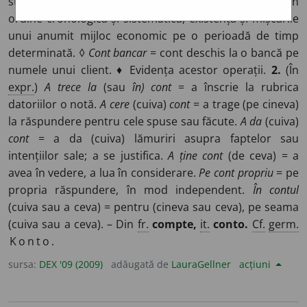
stocare a datelor contabile, care exprimă valoric, în
ordine cronologică și sistematică, existența și mișcările
unui anumit mijloc economic pe o perioadă de timp
determinată. ◊
Cont bancar
= cont deschis la o bancă pe
numele unui client. ♦ Evidența acestor operații.
2.
(În
expr.
)
A trece la
(sau
în) cont
= a înscrie la rubrica
datoriilor o notă.
A cere
(cuiva)
cont
= a trage (pe cineva)
la răspundere pentru cele spuse sau făcute.
A da
(cuiva)
cont
= a da (cuiva) lămuriri asupra faptelor sau
intențiilor sale; a se justifica.
A ține cont
(de ceva) = a
avea în vedere, a lua în considerare.
Pe cont propriu
= pe
propria răspundere, în mod independent.
În contul
(cuiva sau a ceva) = pentru (cineva sau ceva), pe seama
(cuiva sau a ceva). – Din
fr.
compte,
it.
conto.
Cf.
germ.
Konto.
sursa:
DEX '09 (2009)
adăugată de
LauraGellner
acțiuni