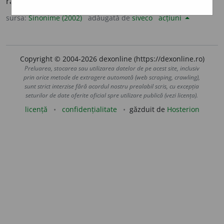
raport, relație.
(A stabili un ~ cu cineva.)
sursa:
Sinonime (2002)
adăugată de
siveco
acțiuni
Copyright © 2004-2026 dexonline (https://dexonline.ro)
Preluarea, stocarea sau utilizarea datelor de pe acest site, inclusiv
prin orice metode de extragere automată (web scraping, crawling),
sunt strict interzise fără acordul nostru prealabil scris, cu excepția
seturilor de date oferite oficial spre utilizare publică (vezi licența).
licență
confidențialitate
găzduit de
Hosterion