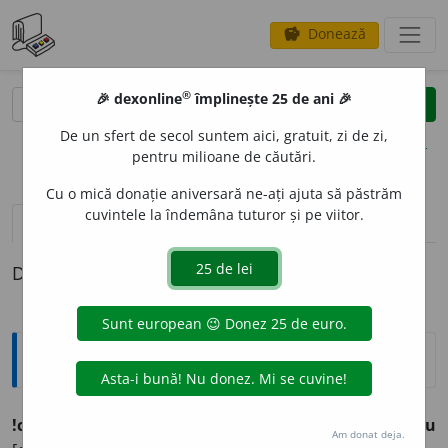
Donează
savings
®
®
🎉 dexonline
împlinește 25 de ani 🎉
caută
clear
search
De un sfert de secol suntem aici, gratuit, zi de zi,
opțiuni
pentru milioane de căutări.
Cu o mică donație aniversară ne-ați ajuta să păstrăm
cuvintele la îndemâna tuturor și pe viitor.
definiții (1)
Definiția cu ID-ul 1261915:
Ortografice DOOM
!cont
i
guu
(
livr.
) [
guu
pron.
guŭ
] (
desp.
-guu
)/
cont
i
guu
Am donat deja.