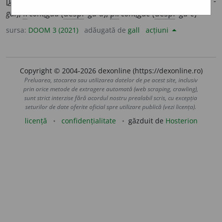
[
guu
pron.
guu
] (
desp.
-gu-u
)
adj.
m.
,
pl.
cont
i
gui
(
desp.
-
gui
);
f.
cont
i
guă
(
desp.
-gu-ă
),
pl.
cont
i
gue
(
desp.
-gu-e
)
sursa:
DOOM 3 (2021)
adăugată de
gall
acțiuni
Copyright © 2004-2026 dexonline (https://dexonline.ro)
Preluarea, stocarea sau utilizarea datelor de pe acest site, inclusiv
prin orice metode de extragere automată (web scraping, crawling),
sunt strict interzise fără acordul nostru prealabil scris, cu excepția
seturilor de date oferite oficial spre utilizare publică (vezi licența).
licență
confidențialitate
găzduit de
Hosterion