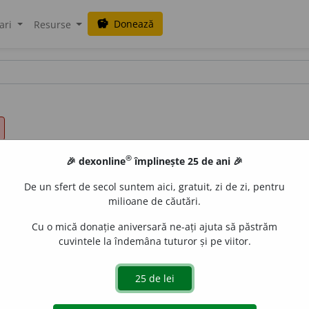
Donează
savings
ari
Resurse
®
🎉 dexonline
împlinește 25 de ani 🎉
De un sfert de secol suntem aici, gratuit, zi de zi, pentru
milioane de căutări.
Cu o mică donație aniversară ne-ați ajuta să păstrăm
cuvintele la îndemâna tuturor și pe viitor.
rn, necontenit, necurmat, neîncetat, neîntrerupt, nesfârș
ten, (
înv.
) neînconten
i
t, neprecurm
a
t, nesăvîrș
i
t, purur
e
lni
 (
înv.
) nepreget
a
t, nepregetăt
o
r.
(Efort ~; preocupare ~.)
3.