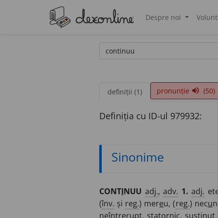
Despre noi
Volunt
®
pronunție
(50)
volume_up
definiții (1)
Definiția cu ID-ul 979932:
Sinonime
CONT
I
NUU
adj.
,
adv.
1.
adj.
ete
(
înv.
și
reg.
) mer
e
u, (
reg.
) nec
u
n
neîntrerupt, statornic, susținut,