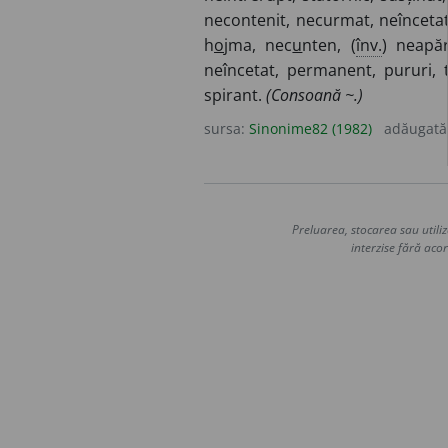
necontenit, necurmat, neîncetat
h
o
jma, nec
u
nten, (
înv.
) neapă
neîncetat, permanent, pururi, 
spirant.
(Consoană ~.)
sursa:
Sinonime82 (1982)
adăugată
Preluarea, stocarea sau utiliz
interzise fără acor