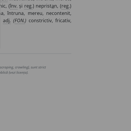
ic, (
înv.
și
reg.
) neprist
a
n, (
reg.
)
a, întruna, mereu, necontenit,
.
adj.
(
FON.
)
constrictiv, fricativ,
craping, crawling), sunt strict
lică (vezi licența).