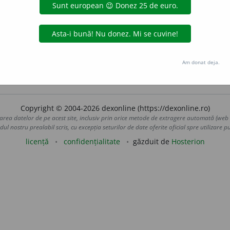
, neîntrerupt, neobosit, neostenit, permanent, pururi, veșn
r
a
t, nelips
i
t.
(Se mișcă ~.)
4.
adv.
încontinuu, întotdeaun
totdeauna, veșnic, (
pop.
) necurm
a
t.
(Eram ~ împreună.)
5
Am donat deja.
 de
LauraGellner
acțiuni
Copyright © 2004-2026 dexonline (https://dexonline.ro)
area datelor de pe acest site, inclusiv prin orice metode de extragere automată (web s
dul nostru prealabil scris, cu excepția seturilor de date oferite oficial spre utilizare pub
licență
confidențialitate
găzduit de
Hosterion