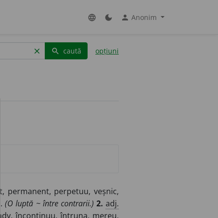
Anonim
language
dark_mode
person
caută
opțiuni
clear
search
it, permanent, perpetuu, veșnic,
c.
(O luptă ~ între contrarii.)
2.
adj.
adv.
încontinuu, întruna, mereu,