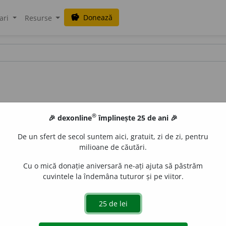
Donează
savings
ari
Resurse
®
🎉 dexonline
împlinește 25 de ani 🎉
De un sfert de secol suntem aici, gratuit, zi de zi, pentru
milioane de căutări.
Cu o mică donație aniversară ne-ați ajuta să păstrăm
cuvintele la îndemâna tuturor și pe viitor.
ct răsturnabil.
urb.
acțiuni