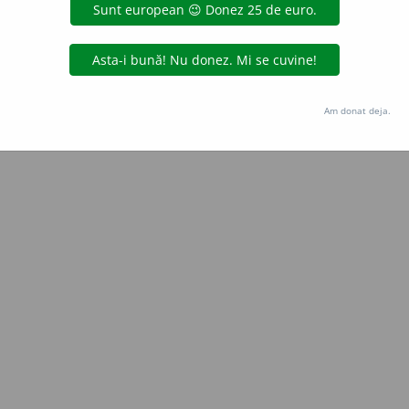
Copyright © 2004-2026 dexonline (https://dexonline.ro)
area datelor de pe acest site, inclusiv prin orice metode de extragere automată (web s
dul nostru prealabil scris, cu excepția seturilor de date oferite oficial spre utilizare pub
Am donat deja.
licență
confidențialitate
găzduit de
Hosterion