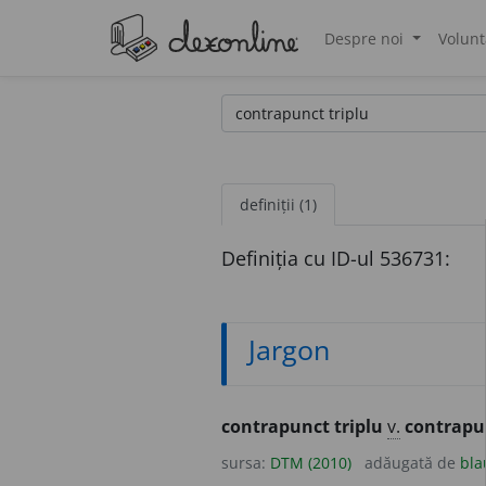
Despre noi
Volunt
®
definiții (1)
Definiția cu ID-ul 536731:
Jargon
contrapunct triplu
v.
contrapun
sursa:
DTM (2010)
adăugată de
bla