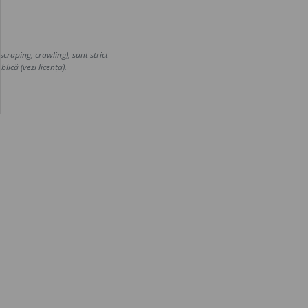
craping, crawling), sunt strict
lică (vezi licența).