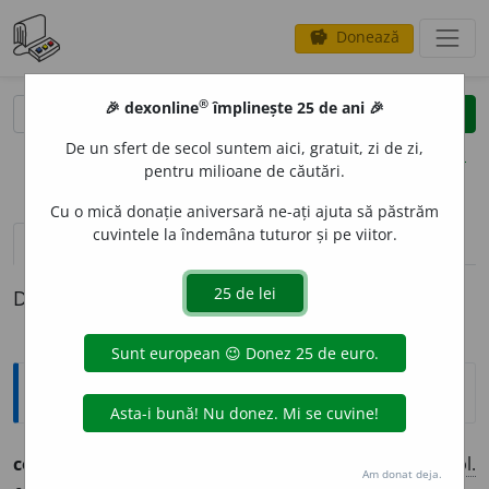
Donează
savings
®
®
🎉 dexonline
împlinește 25 de ani 🎉
caută
clear
search
De un sfert de secol suntem aici, gratuit, zi de zi,
opțiuni
pentru milioane de căutări.
Cu o mică donație aniversară ne-ați ajuta să păstrăm
cuvintele la îndemâna tuturor și pe viitor.
pronunție
(32)
volume_up
definiții (1)
Definiția cu ID-ul 1314403:
Ortografice DOOM
conven
a
bil
adj.
m.
,
pl.
conven
a
bili
;
f.
conven
a
bilă
,
pl.
Am donat deja.