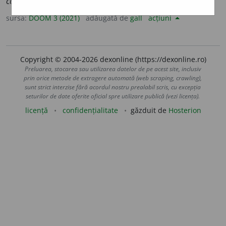
conven
a
bile
sursa:
DOOM 3 (2021)
adăugată de
gall
acțiuni
Copyright © 2004-2026 dexonline (https://dexonline.ro)
Preluarea, stocarea sau utilizarea datelor de pe acest site, inclusiv
prin orice metode de extragere automată (web scraping, crawling),
sunt strict interzise fără acordul nostru prealabil scris, cu excepția
seturilor de date oferite oficial spre utilizare publică (vezi licența).
licență
confidențialitate
găzduit de
Hosterion