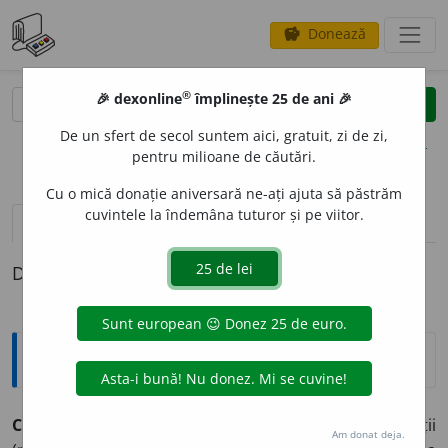
Donează
savings
®
®
🎉 dexonline
împlinește 25 de ani 🎉
caută
clear
search
De un sfert de secol suntem aici, gratuit, zi de zi,
opțiuni
pentru milioane de căutări.
Cu o mică donație aniversară ne-ați ajuta să păstrăm
cuvintele la îndemâna tuturor și pe viitor.
pronunție
(50)
volume_up
definiții (1)
Definiția cu ID-ul 851874:
Explicative DEX
1
COP
I
L
,
copii,
s. m.
1.
Băiat sau fată în primii ani ai vieții
Am donat deja.