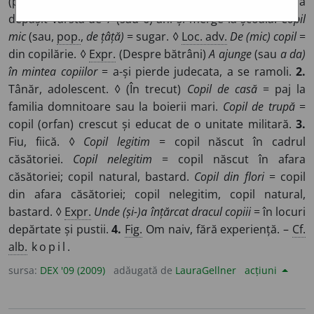
(până la adolescență). ◊
Copil de școală
= copil care a
depășit vârsta de 7 (sau 6) ani și merge la școală.
Copil
mic
(sau,
pop.
,
de țâță)
= sugar. ◊
Loc. adv.
De (mic) copil
=
din copilărie. ◊
Expr.
(Despre bătrâni)
A ajunge
(sau
a da)
în mintea copiilor
= a-și pierde judecata, a se ramoli.
2.
Tânăr, adolescent. ◊ (În trecut)
Copil de casă
= paj la
familia domnitoare sau la boierii mari.
Copil de trupă
=
copil (orfan) crescut și educat de o unitate militară.
3.
Fiu, fiică. ◊
Copil legitim
= copil născut în cadrul
căsătoriei.
Copil nelegitim
= copil născut în afara
căsătoriei; copil natural, bastard.
Copil din flori
= copil
din afara căsătoriei; copil nelegitim, copil natural,
bastard. ◊
Expr.
Unde (și-)a înțărcat dracul copiii
= în locuri
depărtate și pustii.
4.
Fig.
Om naiv, fără experiență. –
Cf.
alb.
kopil.
sursa:
DEX '09 (2009)
adăugată de
LauraGellner
acțiuni