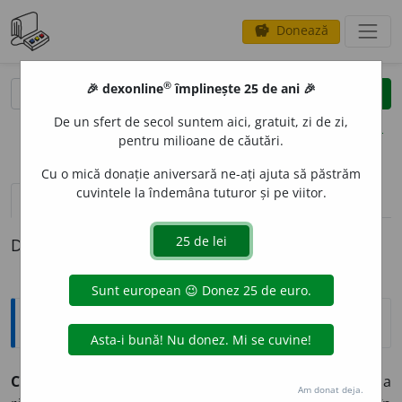
Donează
savings
®
®
🎉 dexonline
împlinește 25 de ani 🎉
caută
clear
search
De un sfert de secol suntem aici, gratuit, zi de zi,
opțiuni
pentru milioane de căutări.
Cu o mică donație aniversară ne-ați ajuta să păstrăm
cuvintele la îndemâna tuturor și pe viitor.
pronunție
(50)
volume_up
definiții (1)
Definiția cu ID-ul 402037:
Explicative DEX
CORESP
U
NDE
vb.
III.
intr.
1.
A fi conform (cu ceva), a
Am donat deja.