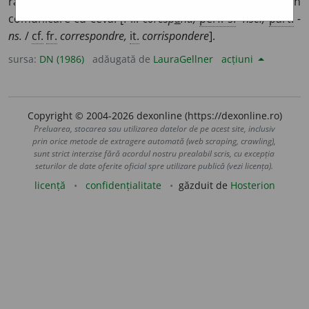
răspunde la așteptări.
2.
A fi în legătură sau în
comunicare cu ceva. [P.i.
coresp
u
nd,
perf. s.
-nsei,
part.
-
ns.
/
cf.
fr.
correspondre,
it.
corrispondere
].
sursa:
DN (1986)
adăugată de
LauraGellner
acțiuni
Copyright © 2004-2026 dexonline (https://dexonline.ro)
Preluarea, stocarea sau utilizarea datelor de pe acest site, inclusiv
prin orice metode de extragere automată (web scraping, crawling),
sunt strict interzise fără acordul nostru prealabil scris, cu excepția
seturilor de date oferite oficial spre utilizare publică (vezi licența).
licență
confidențialitate
găzduit de
Hosterion