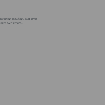
craping, crawling), sunt strict
lică (vezi licența).