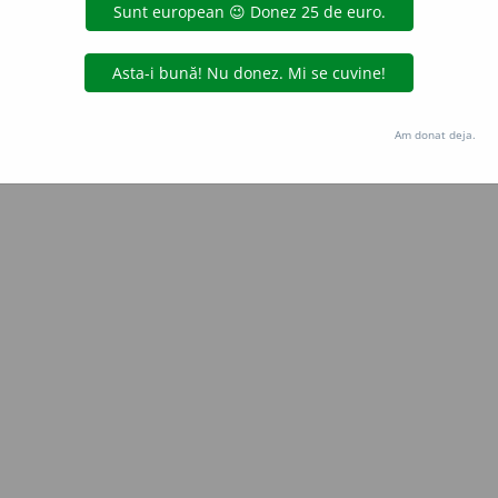
Copyright © 2004-2026 dexonline (https://dexonline.ro)
area datelor de pe acest site, inclusiv prin orice metode de extragere automată (web s
dul nostru prealabil scris, cu excepția seturilor de date oferite oficial spre utilizare pub
Am donat deja.
licență
confidențialitate
găzduit de
Hosterion