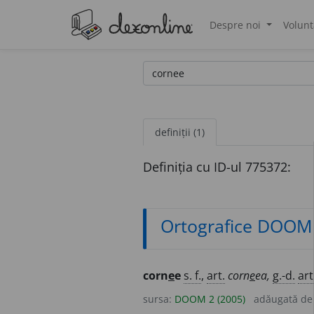
Despre noi
Volunt
®
definiții (1)
Definiția cu ID-ul 775372:
Ortografice DOOM
corn
e
e
s. f.
,
art.
corn
e
ea,
g.-d.
art
sursa:
DOOM 2 (2005)
adăugată d