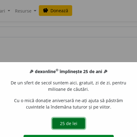
Donează
savings
ari
Resurse
®
🎉 dexonline
împlinește 25 de ani 🎉
De un sfert de secol suntem aici, gratuit, zi de zi, pentru
milioane de căutări.
Cu o mică donație aniversară ne-ați ajuta să păstrăm
cuvintele la îndemâna tuturor și pe viitor.
.
corn
e
ei;
pl.
corn
e
e
e
raduborza
acțiuni