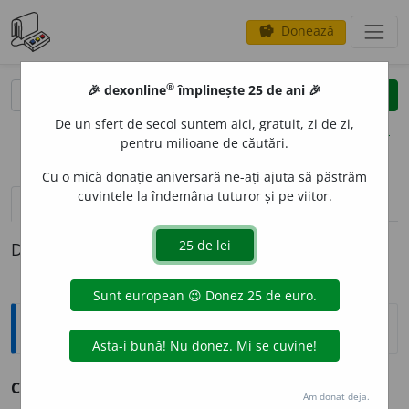
Donează
savings
®
®
🎉 dexonline
împlinește 25 de ani 🎉
caută
clear
search
De un sfert de secol suntem aici, gratuit, zi de zi,
opțiuni
pentru milioane de căutări.
Cu o mică donație aniversară ne-ați ajuta să păstrăm
cuvintele la îndemâna tuturor și pe viitor.
pronunție
(50)
volume_up
definiții (1)
Definiția cu ID-ul 69998:
Antonime
Corupt
≠ onest, integru, necorupt
Am donat deja.