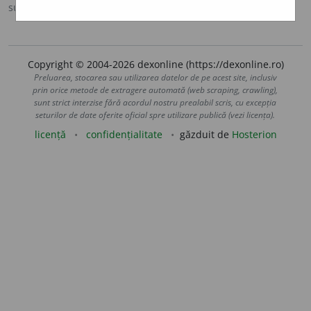
sursa:
Antonime (2002)
adăugată de
siveco
acțiuni
Copyright © 2004-2026 dexonline (https://dexonline.ro)
Preluarea, stocarea sau utilizarea datelor de pe acest site, inclusiv
prin orice metode de extragere automată (web scraping, crawling),
sunt strict interzise fără acordul nostru prealabil scris, cu excepția
seturilor de date oferite oficial spre utilizare publică (vezi licența).
licență
confidențialitate
găzduit de
Hosterion