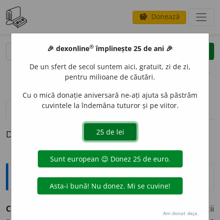
Donează
savings
®
®
🎉 dexonline
împlinește 25 de ani 🎉
caută
clear
search
De un sfert de secol suntem aici, gratuit, zi de zi,
opțiuni
pentru milioane de căutări.
Cu o mică donație aniversară ne-ați ajuta să păstrăm
cuvintele la îndemâna tuturor și pe viitor.
pronunție
(11)
volume_up
definiții (1)
Definiția cu ID-ul 38140:
Explicative DEX
C
O
SMOS
s. n.
1.
Spațiu cosmic; univers.
2.
(La grecii
Am donat deja.