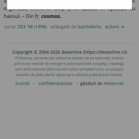
antici) Universul, considerat ca un tot armonios
organizat, infinit în timp și în spațiu, în opoziție cu
haosul. – Din
fr.
cosmos.
sursa:
DEX '98 (1998)
adăugată de
IoanSoleriu
acțiuni
Copyright © 2004-2026 dexonline (https://dexonline.ro)
Preluarea, stocarea sau utilizarea datelor de pe acest site, inclusiv
prin orice metode de extragere automată (web scraping, crawling),
sunt strict interzise fără acordul nostru prealabil scris, cu excepția
seturilor de date oferite oficial spre utilizare publică (vezi licența).
licență
confidențialitate
găzduit de
Hosterion