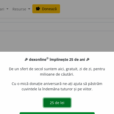
Donează
savings
ari
Resurse
®
🎉 dexonline
împlinește 25 de ani 🎉
De un sfert de secol suntem aici, gratuit, zi de zi, pentru
milioane de căutări.
Cu o mică donație aniversară ne-ați ajuta să păstrăm
cuvintele la îndemâna tuturor și pe viitor.
iatră foarte dură care, lovită cu un obiect de oțel, produc
narul. /<bulg.
kremeni