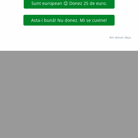
iveco
acțiuni
Copyright © 2004-2026 dexonline (https://dexonline.ro)
area datelor de pe acest site, inclusiv prin orice metode de extragere automată (web s
Am donat deja.
dul nostru prealabil scris, cu excepția seturilor de date oferite oficial spre utilizare pub
licență
confidențialitate
găzduit de
Hosterion