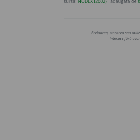
sursa:
NODEX (2002)
adăugată de
s
Preluarea, stocarea sau utiliz
interzise fără acor