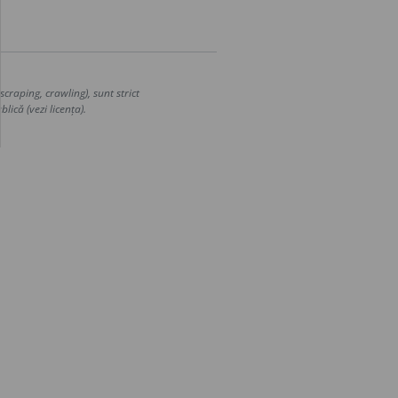
craping, crawling), sunt strict
lică (vezi licența).