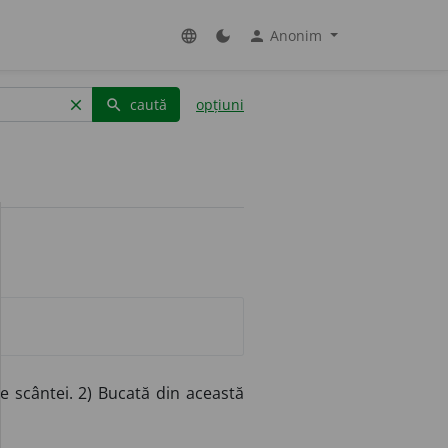
Anonim
language
dark_mode
person
caută
opțiuni
clear
search
e scântei. 2) Bucată din această