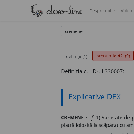
Despre noi
Volunt
®
pronunție
(9)
volume_up
definiții (1)
Definiția cu ID-ul 330007:
Explicative DEX
CR
E
MENE ~i
f.
1) Varietate de p
piatră folosită la scăpărat cu am