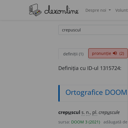
Despre noi
Volunt
®
pronunție
(2)
volume_up
definiții (1)
Definiția cu ID-ul 1315724:
Ortografice DOOM
crep
u
scul
s.
n.
,
pl.
crep
u
scule
sursa:
DOOM 3 (2021)
adăugată d