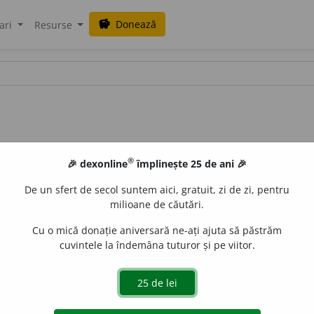
Donează
savings
ari
Resurse
®
🎉 dexonline
împlinește 25 de ani 🎉
De un sfert de secol suntem aici, gratuit, zi de zi, pentru
milioane de căutări.
Cu o mică donație aniversară ne-ați ajuta să păstrăm
cuvintele la îndemâna tuturor și pe viitor.
e
gall
acțiuni