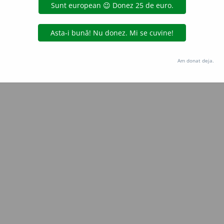
Copyright © 2004-2026 dexonline (https://dexonline.ro)
area datelor de pe acest site, inclusiv prin orice metode de extragere automată (web s
dul nostru prealabil scris, cu excepția seturilor de date oferite oficial spre utilizare pub
Am donat deja.
licență
confidențialitate
găzduit de
Hosterion