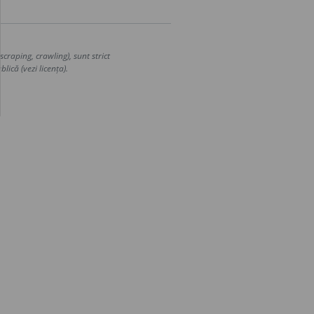
craping, crawling), sunt strict
lică (vezi licența).