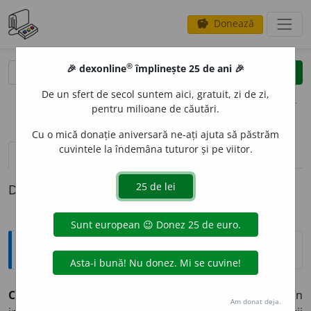
Donează
savings
®
®
🎉 dexonline
împlinește 25 de ani 🎉
caută
clear
search
De un sfert de secol suntem aici, gratuit, zi de zi,
opțiuni
pentru milioane de căutări.
Cu o mică donație aniversară ne-ați ajuta să păstrăm
cuvintele la îndemâna tuturor și pe viitor.
pronunție
(5)
volume_up
definiții (1)
Definiția cu ID-ul 457672:
Explicative DEX
CRESC
E
NDO
I.
adv.
(
muz.
) crescând treptat în
Am donat deja.