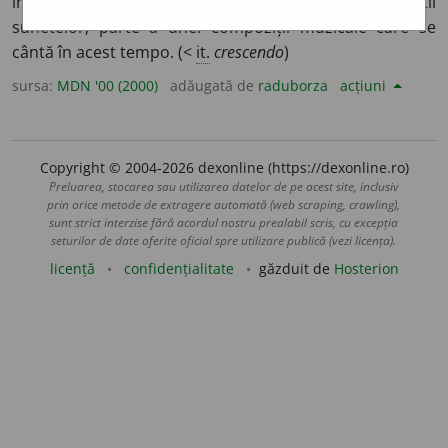
intensitate. II.
s. n.
creștere progresivă a intensității
sunetelor; parte a unei compoziții muzicale care se
cântă în acest tempo. (<
it.
crescendo
)
sursa:
MDN '00 (2000)
adăugată de
raduborza
acțiuni
Copyright © 2004-2026 dexonline (https://dexonline.ro)
Preluarea, stocarea sau utilizarea datelor de pe acest site, inclusiv
prin orice metode de extragere automată (web scraping, crawling),
sunt strict interzise fără acordul nostru prealabil scris, cu excepția
seturilor de date oferite oficial spre utilizare publică (vezi licența).
licență
confidențialitate
găzduit de
Hosterion