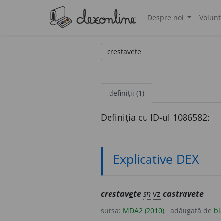
Despre noi
Volunt
®
definiții (1)
Definiția cu ID-ul 1086582:
Explicative DEX
crestav
e
te
sn
vz
castravete
sursa:
MDA2 (2010)
adăugată de
bl