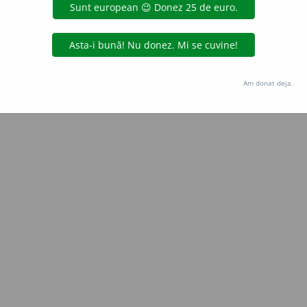
Copyright © 2004-2026 dexonline (https://dexonline.ro)
area datelor de pe acest site, inclusiv prin orice metode de extragere automată (web s
dul nostru prealabil scris, cu excepția seturilor de date oferite oficial spre utilizare pub
Am donat deja.
licență
confidențialitate
găzduit de
Hosterion