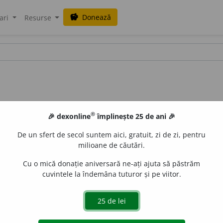
Donează
savings
ari
Resurse
®
🎉 dexonline
împlinește 25 de ani 🎉
De un sfert de secol suntem aici, gratuit, zi de zi, pentru
milioane de căutări.
Cu o mică donație aniversară ne-ați ajuta să păstrăm
cuvintele la îndemâna tuturor și pe viitor.
aurb.
acțiuni