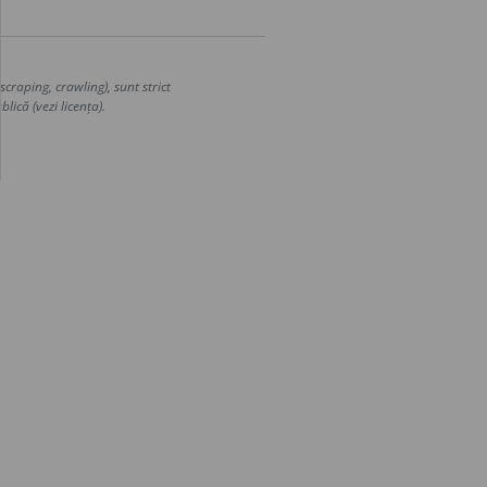
craping, crawling), sunt strict
lică (vezi licența).