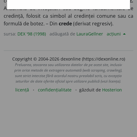
convingerilor cuiva, concepția despre viață a cuiva.
2.
Ansamblu de învățături sau dogme fundamentale de
credință, folosit ca simbol al credinței comune sau ca
formulă de botez. – Din
crede
(derivat regresiv).
sursa:
DEX '98 (1998)
adăugată de
LauraGellner
acțiuni
Copyright © 2004-2026 dexonline (https://dexonline.ro)
Preluarea, stocarea sau utilizarea datelor de pe acest site, inclusiv
prin orice metode de extragere automată (web scraping, crawling),
sunt strict interzise fără acordul nostru prealabil scris, cu excepția
seturilor de date oferite oficial spre utilizare publică (vezi licența).
licență
confidențialitate
găzduit de
Hosterion