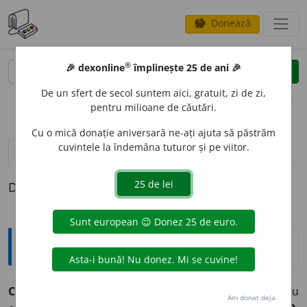
Donează
savings
®
®
🎉 dexonline
împlinește 25 de ani 🎉
caută
clear
search
De un sfert de secol suntem aici, gratuit, zi de zi,
opțiuni
pentru milioane de căutări.
Cu o mică donație aniversară ne-ați ajuta să păstrăm
cuvintele la îndemâna tuturor și pe viitor.
pronunție
(31)
volume_up
definiții (1)
Definiția cu ID-ul 67659:
Explicative DEX
CREZ,
crezuri,
s. n.
1.
Totalitatea principiilor sau
Am donat deja.