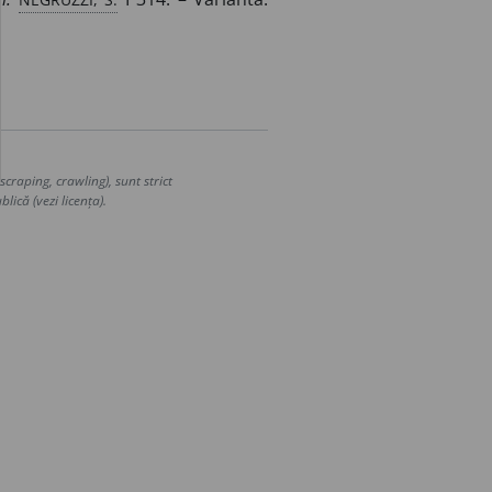
craping, crawling), sunt strict
lică (vezi licența).