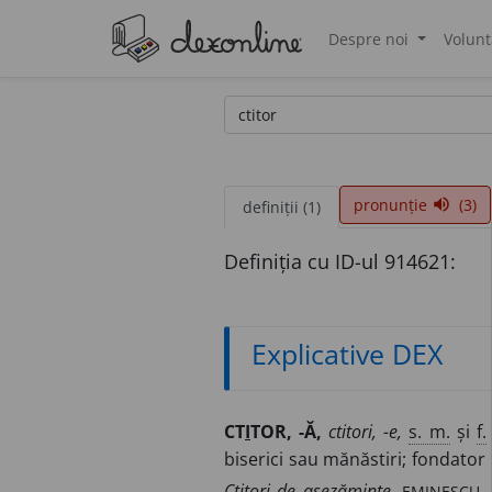
Despre noi
Volunt
®
pronunție
(3)
volume_up
definiții (1)
Definiția cu ID-ul 914621:
Explicative DEX
CT
I
TOR, -Ă,
ctitori, -e,
s. m.
și
f.
biserici sau mănăstiri; fondator
EMINESCU, 
Ctitori de așezăminte.