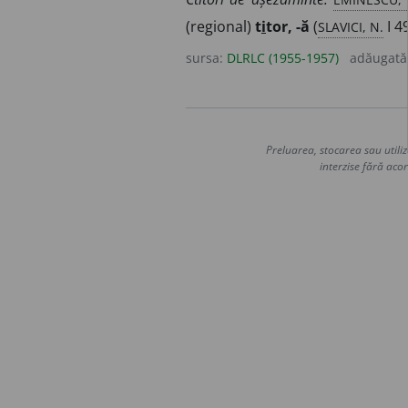
SLAVICI, N.
(regional)
t
i
tor, -ă
(
I 4
sursa:
DLRLC (1955-1957)
adăugată
Preluarea, stocarea sau utiliz
interzise fără acor