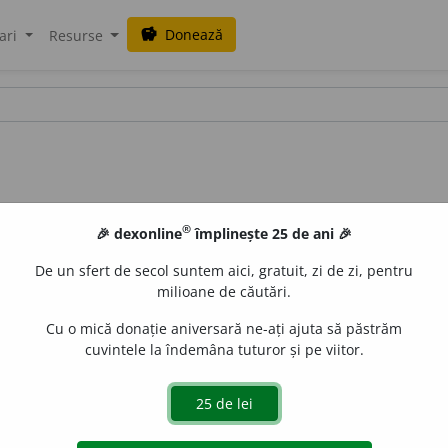
Donează
savings
ari
Resurse
®
🎉 dexonline
împlinește 25 de ani 🎉
De un sfert de secol suntem aici, gratuit, zi de zi, pentru
milioane de căutări.
Cu o mică donație aniversară ne-ați ajuta să păstrăm
cuvintele la îndemâna tuturor și pe viitor.
Persoană care suportă (sau contribuie la) cheltuielile pent
 de biserici sau de mănăstiri;
p. ext.
întemeietor al unei ins
O.
I 150.
Radu Racoviță vel-logofăt, cu a hă soție Maria, ctitor