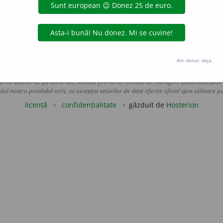
9)
s. m.
și
f.
 de
blaurb.
acțiuni
Am donat deja.
Copyright © 2004-2026 dexonline (https://dexonline.ro)
area datelor de pe acest site, inclusiv prin orice metode de extragere automată (web s
dul nostru prealabil scris, cu excepția seturilor de date oferite oficial spre utilizare pub
licență
confidențialitate
găzduit de
Hosterion