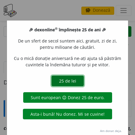
Donează
savings
®
®
🎉 dexonline
împlinește 25 de ani 🎉
caută
clear
search
De un sfert de secol suntem aici, gratuit, zi de zi,
opțiuni
pentru milioane de căutări.
Cu o mică donație aniversară ne-ați ajuta să păstrăm
cuvintele la îndemâna tuturor și pe viitor.
definiții (1)
Definiția cu ID-ul 1088745:
Explicative DEX
1
cucurig
a
[
At:
ALECSANDRI, T. 252 /
V:
cutc~, cutcuric
a
,
Am donat deja.