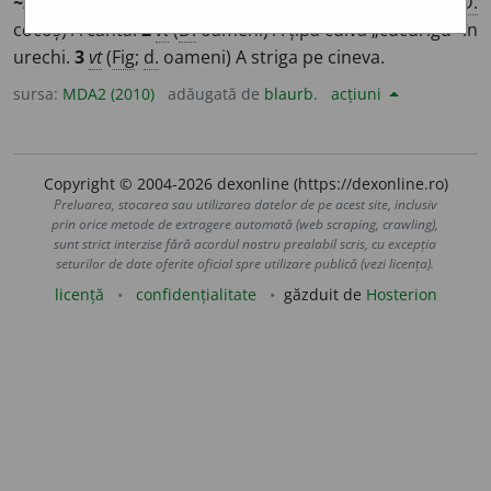
~ig
i
/
Pzi:
~r
i
g
și
~g
e
sc,
(
3
)
~rigă
/
E:
cucurigu
]
1
vi
(
D.
cocoș) A cânta.
2
vt
(
D.
oameni) A țipa cuiva „cucurigu” în
urechi.
3
vt
(
Fig
;
d.
oameni) A striga pe cineva.
sursa:
MDA2 (2010)
adăugată de
blaurb.
acțiuni
Copyright © 2004-2026 dexonline (https://dexonline.ro)
Preluarea, stocarea sau utilizarea datelor de pe acest site, inclusiv
prin orice metode de extragere automată (web scraping, crawling),
sunt strict interzise fără acordul nostru prealabil scris, cu excepția
seturilor de date oferite oficial spre utilizare publică (vezi licența).
licență
confidențialitate
găzduit de
Hosterion