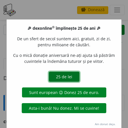
Donează
savings
®
®
🎉 dexonline
împlinește 25 de ani 🎉
caută
clear
search
De un sfert de secol suntem aici, gratuit, zi de zi,
opțiuni
pentru milioane de căutări.
Cu o mică donație aniversară ne-ați ajuta să păstrăm
cuvintele la îndemâna tuturor și pe viitor.
definiții (1)
Definiția cu ID-ul 776315:
Ortografice DOOM
cucurig
a
(a ~)
(rar)
vb.
,
ind.
prez.
3
cucur
i
gă
Am donat deja.