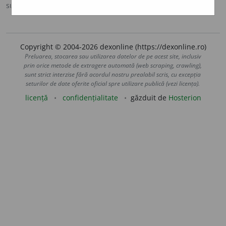
sursa:
DOOM 2 (2005)
adăugată de
raduborza
acțiuni
Copyright © 2004-2026 dexonline (https://dexonline.ro)
Preluarea, stocarea sau utilizarea datelor de pe acest site, inclusiv
prin orice metode de extragere automată (web scraping, crawling),
sunt strict interzise fără acordul nostru prealabil scris, cu excepția
seturilor de date oferite oficial spre utilizare publică (vezi licența).
licență
confidențialitate
găzduit de
Hosterion