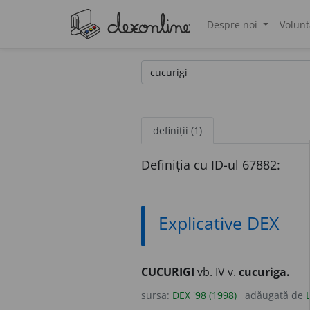
Despre noi
Volunt
®
definiții (1)
Definiția cu ID-ul 67882:
Explicative DEX
CUCURIG
I
vb.
IV
v.
cucuriga.
sursa:
DEX '98 (1998)
adăugată de