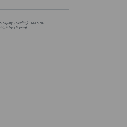
craping, crawling), sunt strict
lică (vezi licența).