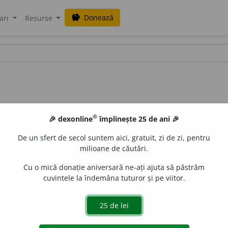
Donează
savings
ari
Resurse
®
🎉 dexonline
împlinește 25 de ani 🎉
De un sfert de secol suntem aici, gratuit, zi de zi, pentru
milioane de căutări.
Cu o mică donație aniversară ne-ați ajuta să păstrăm
cuvintele la îndemâna tuturor și pe viitor.
LauraGellner
acțiuni