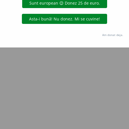
Copyright © 2004-2026 dexonline (https://dexonline.ro)
area datelor de pe acest site, inclusiv prin orice metode de extragere automată (web s
dul nostru prealabil scris, cu excepția seturilor de date oferite oficial spre utilizare pub
Am donat deja.
licență
confidențialitate
găzduit de
Hosterion