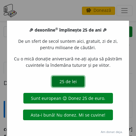
Donează
savings
®
®
🎉 dexonline
împlinește 25 de ani 🎉
caută
clear
search
De un sfert de secol suntem aici, gratuit, zi de zi,
opțiuni
pentru milioane de căutări.
Cu o mică donație aniversară ne-ați ajuta să păstrăm
cuvintele la îndemâna tuturor și pe viitor.
pronunție
(3)
volume_up
definiții (1)
Definiția cu ID-ul 1089910:
Explicative DEX
cupl
a
[
At:
IOANOVICI, TEHN. 170 /
Pzi:
~l
e
z
/
E:
fr
coupler
]
Am donat deja.