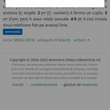
1
vt
(
Teh
) A reuni două (sau mai multe) elemente într-un
sistem pentru a face posibil un transfer de energie între
acestea
Si:
acupla.
2
vrr
(
D.
oameni) A forma un cuplu.
3
vrr
(
Fam
;
pex
) A avea relații sexuale.
4-5
vtr
A (se) instala
două telefoane fixe pe aceeași linie.
corectat(ă)
sursa:
MDA2 (2010)
adăugată de
blaurb.
acțiuni
Copyright © 2004-2026 dexonline (https://dexonline.ro)
Preluarea, stocarea sau utilizarea datelor de pe acest site, inclusiv
prin orice metode de extragere automată (web scraping, crawling),
sunt strict interzise fără acordul nostru prealabil scris, cu excepția
seturilor de date oferite oficial spre utilizare publică (vezi licența).
licență
confidențialitate
găzduit de
Hosterion