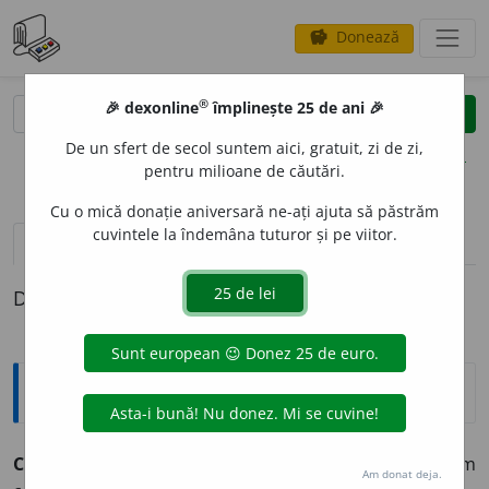
Donează
savings
®
®
🎉 dexonline
împlinește 25 de ani 🎉
caută
clear
search
De un sfert de secol suntem aici, gratuit, zi de zi,
opțiuni
pentru milioane de căutări.
Cu o mică donație aniversară ne-ați ajuta să păstrăm
cuvintele la îndemâna tuturor și pe viitor.
definiții (1)
Definiția cu ID-ul 458278:
Explicative DEX
CURC
U
MA
s. f.
plantă din sud-estul Asiei, al cărei rizom
Am donat deja.