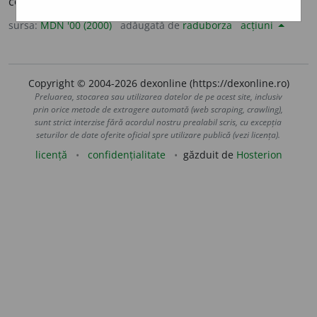
conține o feculă ușor digerabilă. (<
fr.
,
sp.
curcuma
)
sursa:
MDN '00 (2000)
adăugată de
raduborza
acțiuni
Copyright © 2004-2026 dexonline (https://dexonline.ro)
Preluarea, stocarea sau utilizarea datelor de pe acest site, inclusiv
prin orice metode de extragere automată (web scraping, crawling),
sunt strict interzise fără acordul nostru prealabil scris, cu excepția
seturilor de date oferite oficial spre utilizare publică (vezi licența).
licență
confidențialitate
găzduit de
Hosterion