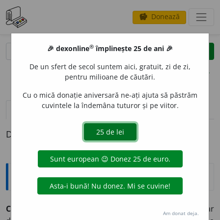
Donează
savings
®
®
🎉 dexonline
împlinește 25 de ani 🎉
caută
clear
search
De un sfert de secol suntem aici, gratuit, zi de zi,
opțiuni
pentru milioane de căutări.
Cu o mică donație aniversară ne-ați ajuta să păstrăm
cuvintele la îndemâna tuturor și pe viitor.
definiții (1)
Definiția cu ID-ul 989175:
Enciclopedice
CURCUMA
L.,
CURCUMA,
fam.
Zingiberaceae.
Gen originar
Am donat deja.