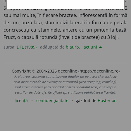
din Asia tropicală, India, pînă în Indonezia, Australia, cca
54 specii cu rizom gros, bulbos. Frunze mari, flori, cîte 2
sau mai multe, în fiecare bractee. Inflorescență în formă
de con, buză lată, staminoizii laterali în formă de petală
concrescuți cu staminele, antere cu un pinten la bază.
Fruct, o capsulă rotundă (învelit de bractee) cu 3 loji.
sursa:
DFL (1989)
adăugată de
blaurb.
acțiuni
Copyright © 2004-2026 dexonline (https://dexonline.ro)
Preluarea, stocarea sau utilizarea datelor de pe acest site, inclusiv
prin orice metode de extragere automată (web scraping, crawling),
sunt strict interzise fără acordul nostru prealabil scris, cu excepția
seturilor de date oferite oficial spre utilizare publică (vezi licența).
licență
confidențialitate
găzduit de
Hosterion