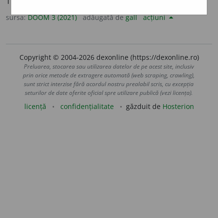
1
sg.
să curm
, 3
să c
u
rme
sursa:
DOOM 3 (2021)
adăugată de
gall
acțiuni
Copyright © 2004-2026 dexonline (https://dexonline.ro)
Preluarea, stocarea sau utilizarea datelor de pe acest site, inclusiv
prin orice metode de extragere automată (web scraping, crawling),
sunt strict interzise fără acordul nostru prealabil scris, cu excepția
seturilor de date oferite oficial spre utilizare publică (vezi licența).
licență
confidențialitate
găzduit de
Hosterion