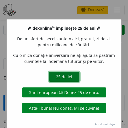
Donează
savings
®
®
🎉 dexonline
împlinește 25 de ani 🎉
caută
clear
search
De un sfert de secol suntem aici, gratuit, zi de zi,
opțiuni
pentru milioane de căutări.
Cu o mică donație aniversară ne-ați ajuta să păstrăm
cuvintele la îndemâna tuturor și pe viitor.
pronunție
(5)
volume_up
definiții (1)
Definiția cu ID-ul 1316604:
Ortografice DOOM
curm
a
(a ~)
vb.
,
ind.
prez.
1
sg.
curm
, 3
c
u
rmă
;
conj.
prez.
Am donat deja.