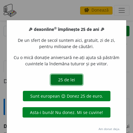
Donează
savings
®
®
🎉 dexonline
împlinește 25 de ani 🎉
caută
clear
search
De un sfert de secol suntem aici, gratuit, zi de zi,
opțiuni
pentru milioane de căutări.
Cu o mică donație aniversară ne-ați ajuta să păstrăm
cuvintele la îndemâna tuturor și pe viitor.
pronunție
(50)
volume_up
definiții (1)
Definiția cu ID-ul 330657:
Explicative DEX
DANS ~uri
n.
1) Mijloc artistic de exprimare a unui
Am donat deja.