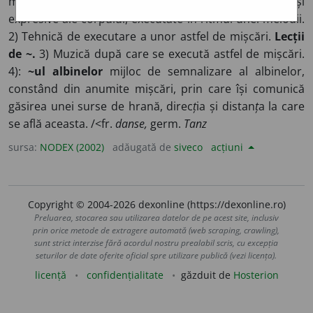
mesaj printr-o succesiune de mișcări ritmice, plastice și
expresive ale corpului, executate în ritmul unei melodii.
2) Tehnică de executare a unor astfel de mișcări.
Lecții
de ~.
3) Muzică după care se execută astfel de mișcări.
4):
~ul albinelor
mijloc de semnalizare al albinelor,
constând din anumite mișcări, prin care își comunică
găsirea unei surse de hrană, direc
ț
ia și distan
ț
a la care
se află aceasta. /<fr.
danse,
germ.
Tanz
sursa:
NODEX (2002)
adăugată de
siveco
acțiuni
Copyright © 2004-2026 dexonline (https://dexonline.ro)
Preluarea, stocarea sau utilizarea datelor de pe acest site, inclusiv
prin orice metode de extragere automată (web scraping, crawling),
sunt strict interzise fără acordul nostru prealabil scris, cu excepția
seturilor de date oferite oficial spre utilizare publică (vezi licența).
licență
confidențialitate
găzduit de
Hosterion