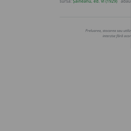
sursa:
Șăineanu, ed. VI (1929)
adău
Preluarea, stocarea sau utiliz
interzise fără acor