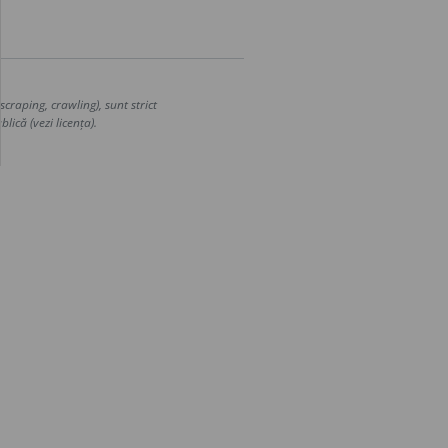
craping, crawling), sunt strict
lică (vezi licența).