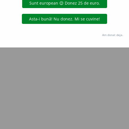
gată de
blaurb.
acțiuni
Copyright © 2004-2026 dexonline (https://dexonline.ro)
area datelor de pe acest site, inclusiv prin orice metode de extragere automată (web s
Am donat deja.
dul nostru prealabil scris, cu excepția seturilor de date oferite oficial spre utilizare pub
licență
confidențialitate
găzduit de
Hosterion