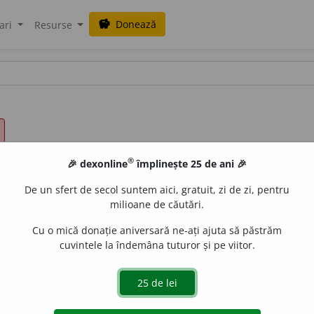
Donează
savings
ari
Resurse
®
🎉 dexonline
împlinește 25 de ani 🎉
De un sfert de secol suntem aici, gratuit, zi de zi, pentru
milioane de căutări.
Cu o mică donație aniversară ne-ați ajuta să păstrăm
cuvintele la îndemâna tuturor și pe viitor.
țiune, restricțiune, excepțiune:
aș vrea, dar nu pot;
2.
tranzi
 consecință sau concluziune (în interiorul unei propozițiuni)