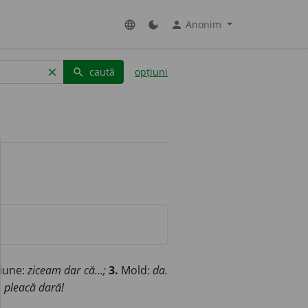
Anonim
language
dark_mode
person
caută
opțiuni
clear
search
țiune:
ziceam dar că...;
3.
Mold:
da.
:
pleacă dară!