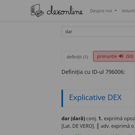
Despre noi
Volunt
®
pronunție
(50)
volume_up
definiții (1)
Definiția cu ID-ul 796006:
Explicative DEX
dar (dară)
conj.
1.
exprimă opozi
[Lat. DE VERO]. ║ adv. exprimă o