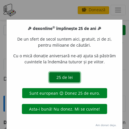
Donează
savings
®
®
🎉 dexonline
împlinește 25 de ani 🎉
caută
clear
search
De un sfert de secol suntem aici, gratuit, zi de zi,
opțiuni
pentru milioane de căutări.
Cu o mică donație aniversară ne-ați ajuta să păstrăm
cuvintele la îndemâna tuturor și pe viitor.
definiții (1)
Definiția cu ID-ul 53404:
Explicative DEX
DECALC
A
,
dec
a
lc,
vb.
I.
Tranz.
1.
A copia, a transpune un
Am donat deja.