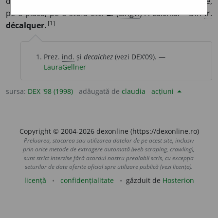
desen copiat pe o hârtie transparentă, pe o altă hârtie,
pe o placă, pe o stofă etc.
2.
(
Lingv.
) A calchia. – Din
fr.
[1]
décalquer.
Prez.
ind.
și
decalchez
(vezi DEX’09). —
LauraGellner
sursa:
DEX '98 (1998)
adăugată de
claudia
acțiuni
Copyright © 2004-2026 dexonline (https://dexonline.ro)
Preluarea, stocarea sau utilizarea datelor de pe acest site, inclusiv
prin orice metode de extragere automată (web scraping, crawling),
sunt strict interzise fără acordul nostru prealabil scris, cu excepția
seturilor de date oferite oficial spre utilizare publică (vezi licența).
licență
confidențialitate
găzduit de
Hosterion