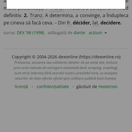
a alege (între mai multe alternative), a se fixa (între mai
multe posibilități). ♦
Tranz.
A hotărî, a soluționa în mod
definitiv.
2.
Tranz.
A determina, a convinge, a îndupleca
pe cineva să facă ceva. – Din
fr.
décider,
lat.
decidere.
sursa:
DEX '98 (1998)
adăugată de
dante
acțiuni
Copyright © 2004-2026 dexonline (https://dexonline.ro)
Preluarea, stocarea sau utilizarea datelor de pe acest site, inclusiv
prin orice metode de extragere automată (web scraping, crawling),
sunt strict interzise fără acordul nostru prealabil scris, cu excepția
seturilor de date oferite oficial spre utilizare publică (vezi licența).
licență
confidențialitate
găzduit de
Hosterion