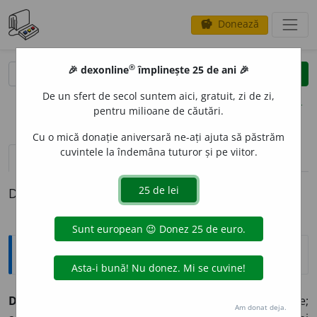
Donează
savings
®
®
🎉 dexonline
împlinește 25 de ani 🎉
caută
clear
search
De un sfert de secol suntem aici, gratuit, zi de zi,
opțiuni
pentru milioane de căutări.
Cu o mică donație aniversară ne-ați ajuta să păstrăm
cuvintele la îndemâna tuturor și pe viitor.
pronunție
(50)
volume_up
definiții (1)
Definiția cu ID-ul 60705:
Explicative DEX
DEC
I
DE,
dec
i
d,
vb.
III.
1.
Intranz.
și
refl.
A lua o hotărâre;
Am donat deja.