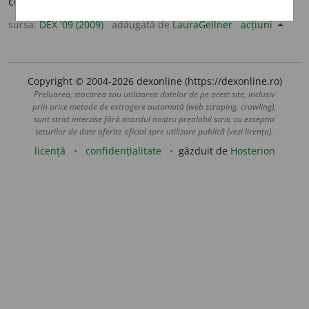
convingerile sale; hotărât. –
V.
decide.
sursa:
DEX '09 (2009)
adăugată de
LauraGellner
acțiuni
Copyright © 2004-2026 dexonline (https://dexonline.ro)
Preluarea, stocarea sau utilizarea datelor de pe acest site, inclusiv
prin orice metode de extragere automată (web scraping, crawling),
sunt strict interzise fără acordul nostru prealabil scris, cu excepția
seturilor de date oferite oficial spre utilizare publică (vezi licența).
licență
confidențialitate
găzduit de
Hosterion