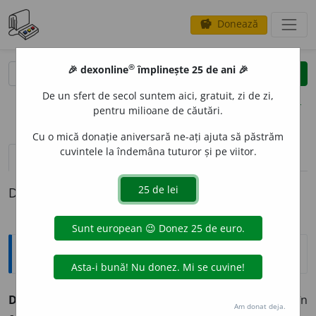
Donează
savings
®
®
🎉 dexonline
împlinește 25 de ani 🎉
caută
clear
search
De un sfert de secol suntem aici, gratuit, zi de zi,
opțiuni
pentru milioane de căutări.
Cu o mică donație aniversară ne-ați ajuta să păstrăm
cuvintele la îndemâna tuturor și pe viitor.
pronunție
(50)
volume_up
definiții (1)
Definiția cu ID-ul 856332:
Explicative DEX
DEC
I
S, -Ă,
deciși, -se,
adj.
Ferm în principiile sau în
Am donat deja.