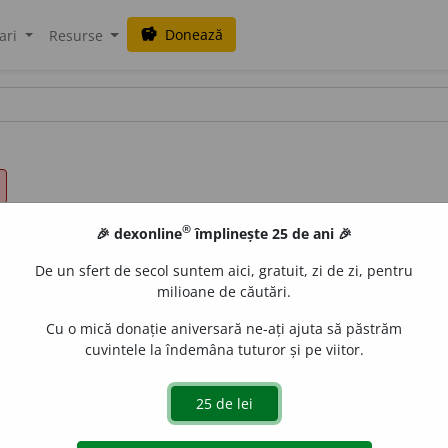
Donează
savings
ari
Resurse
®
🎉 dexonline
împlinește 25 de ani 🎉
De un sfert de secol suntem aici, gratuit, zi de zi, pentru
milioane de căutări.
Cu o mică donație aniversară ne-ați ajuta să păstrăm
cuvintele la îndemâna tuturor și pe viitor.
apropie de sfârșit:
declinul vieții.
gată de
blaurb.
acțiuni