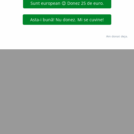
Copyright © 2004-2026 dexonline (https://dexonline.ro)
area datelor de pe acest site, inclusiv prin orice metode de extragere automată (web s
dul nostru prealabil scris, cu excepția seturilor de date oferite oficial spre utilizare pub
Am donat deja.
licență
confidențialitate
găzduit de
Hosterion