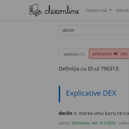
Despre noi
Volunt
®
pronunție
(34)
volume_up
definiții (1)
Definiția cu ID-ul 796313:
Explicative DEX
declin
n. starea unui lucru ce s’
sursa:
Șăineanu, ed. VI (1929)
adău