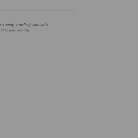
craping, crawling), sunt strict
lică (vezi licența).