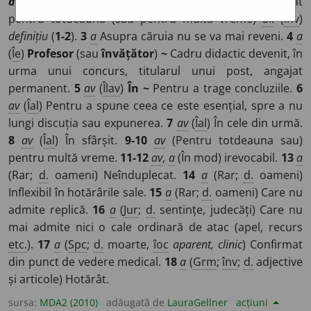
définitif, ~ive
,
lat
definitivus
]
1-2
a
Care este fixat
pentru totdeauna (sau pentru multă vreme)
Si:
(
înv
)
definițiu
(
1-2
).
3
a
Asupra căruia nu se va mai reveni.
4
a
(
Îe
)
Profesor
(sau
învățător
)
~
Cadru didactic devenit, în
urma unui concurs, titularul unui post, angajat
permanent.
5
av
(
Îlav
)
În ~
Pentru a trage concluziile.
6
av
(
Îal
) Pentru a spune ceea ce este esențial, spre a nu
lungi discuția sau expunerea.
7
av
(
Îal
) În cele din urmă.
8
av
(
Îal
) În sfârșit.
9-10
av
(Pentru totdeauna sau)
pentru multă vreme.
11-12
av
,
a
(În mod) irevocabil.
13
a
(Rar;
d.
oameni) Neînduplecat.
14
a
(Rar;
d.
oameni)
Inflexibil în hotărârile sale.
15
a
(Rar;
d.
oameni) Care nu
admite replică.
16
a
(
Jur
;
d.
sentințe, judecăți) Care nu
mai admite nici o cale ordinară de atac (apel, recurs
etc.
).
17
a
(
Spc
;
d.
moarte,
îoc
aparent, clinic
) Confirmat
din punct de vedere medical.
18
a
(
Grm
;
înv
;
d.
adjective
și articole) Hotărât.
sursa:
MDA2 (2010)
adăugată de
LauraGellner
acțiuni