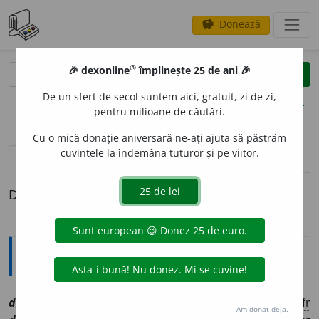
Donează
savings
®
®
🎉 dexonline
împlinește 25 de ani 🎉
caută
clear
search
De un sfert de secol suntem aici, gratuit, zi de zi,
opțiuni
pentru milioane de căutări.
Cu o mică donație aniversară ne-ați ajuta să păstrăm
cuvintele la îndemâna tuturor și pe viitor.
pronunție
(50)
volume_up
definiții (1)
Definiția cu ID-ul 1056004:
Explicative DEX
1
definit
i
v, ~ă
a
[
At:
AR (1829), 151
/9 /
Pl:
~i, ~e
/
E:
fr
Am donat deja.