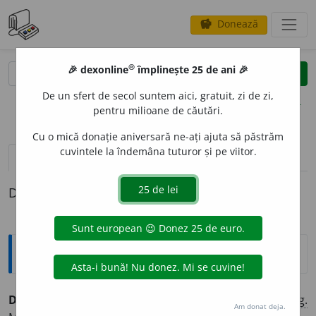
Donează
savings
®
®
🎉 dexonline
împlinește 25 de ani 🎉
caută
clear
search
De un sfert de secol suntem aici, gratuit, zi de zi,
opțiuni
pentru milioane de căutări.
Cu o mică donație aniversară ne-ați ajuta să păstrăm
cuvintele la îndemâna tuturor și pe viitor.
pronunție
(12)
volume_up
definiții (1)
Definiția cu ID-ul 856909:
Explicative DEX
DEGHIZ
A
T, -Ă,
deghizați, -te,
adj.
1.
Travestit.
2.
Fig.
Am donat deja.