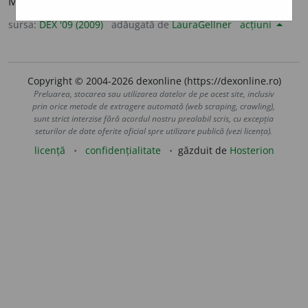
Mascat, camuflat. –
V.
deghiza.
sursa:
DEX '09 (2009)
adăugată de
LauraGellner
acțiuni
Copyright © 2004-2026 dexonline (https://dexonline.ro)
Preluarea, stocarea sau utilizarea datelor de pe acest site, inclusiv
prin orice metode de extragere automată (web scraping, crawling),
sunt strict interzise fără acordul nostru prealabil scris, cu excepția
seturilor de date oferite oficial spre utilizare publică (vezi licența).
licență
confidențialitate
găzduit de
Hosterion