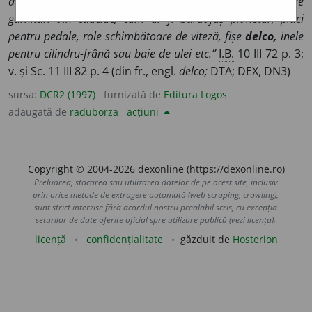
auto. Printre acestea se află numeroase sortimente de
garnituri din cauciuc, cum ar fi burdufaș planetar, plăci
pentru pedale, role schimbătoare de viteză, fișe
delco,
inele
pentru cilindru-frână sau baie de ulei etc.”
I.B.
10 III 72 p. 3;
v.
și
Sc.
11 III 82 p. 4 (din
fr.
,
engl.
delco;
DTA
;
DEX
,
DN3
)
sursa:
DCR2 (1997)
furnizată de
Editura Logos
adăugată de
raduborza
acțiuni
Copyright © 2004-2026 dexonline (https://dexonline.ro)
Preluarea, stocarea sau utilizarea datelor de pe acest site, inclusiv
prin orice metode de extragere automată (web scraping, crawling),
sunt strict interzise fără acordul nostru prealabil scris, cu excepția
seturilor de date oferite oficial spre utilizare publică (vezi licența).
licență
confidențialitate
găzduit de
Hosterion