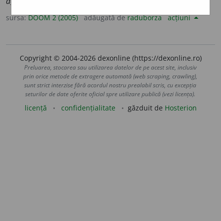
d
e
lcouri/delc
o
uri
sursa:
DOOM 2 (2005)
adăugată de
raduborza
acțiuni
Copyright © 2004-2026 dexonline (https://dexonline.ro)
Preluarea, stocarea sau utilizarea datelor de pe acest site, inclusiv
prin orice metode de extragere automată (web scraping, crawling),
sunt strict interzise fără acordul nostru prealabil scris, cu excepția
seturilor de date oferite oficial spre utilizare publică (vezi licența).
licență
confidențialitate
găzduit de
Hosterion