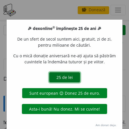
Donează
savings
®
®
🎉 dexonline
împlinește 25 de ani 🎉
caută
clear
search
De un sfert de secol suntem aici, gratuit, zi de zi,
opțiuni
pentru milioane de căutări.
Cu o mică donație aniversară ne-ați ajuta să păstrăm
cuvintele la îndemâna tuturor și pe viitor.
definiții (1)
Definiția cu ID-ul 766121:
Ortografice DOOM
!d
e
lco/delc
o
u
s. n.
,
art.
d
e
lcoul/delc
o
ul;
pl.
Am donat deja.