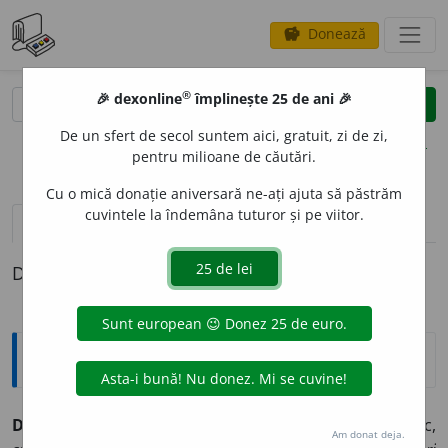
Donează
savings
®
®
🎉 dexonline
împlinește 25 de ani 🎉
caută
clear
search
De un sfert de secol suntem aici, gratuit, zi de zi,
opțiuni
pentru milioane de căutări.
Cu o mică donație aniversară ne-ați ajuta să păstrăm
cuvintele la îndemâna tuturor și pe viitor.
pronunție
(10)
volume_up
definiții (1)
Definiția cu ID-ul 905181:
Explicative DEX
2
DEL
I
U
, -
I
E,
delii,
adj.
1.
(Învechit și arhaizant) Voinic,
Am donat deja.