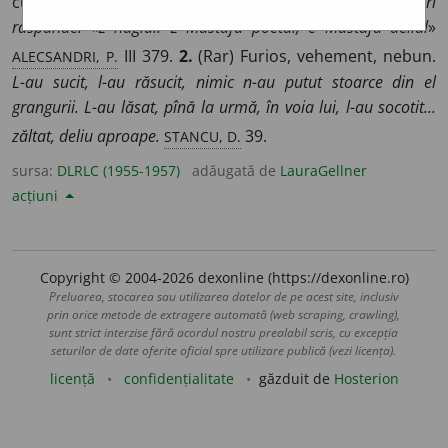
curajos, viteaz, îndrăzneț.
Un glas de mii de glasuri
răspunde: «E hagiul! E Mustafa poetul, e Mustafa deliul
»
ALECSANDRI, P.
III 379.
2.
(Rar) Furios, vehement, nebun.
L-au sucit, l-au răsucit, nimic n-au putut stoarce din el
grangurii. L-au lăsat, pînă la urmă, în voia lui, l-au socotit...
STANCU, D.
zăltat, deliu aproape.
39.
sursa:
DLRLC (1955-1957)
adăugată de
LauraGellner
acțiuni
Copyright © 2004-2026 dexonline (https://dexonline.ro)
Preluarea, stocarea sau utilizarea datelor de pe acest site, inclusiv
prin orice metode de extragere automată (web scraping, crawling),
sunt strict interzise fără acordul nostru prealabil scris, cu excepția
seturilor de date oferite oficial spre utilizare publică (vezi licența).
licență
confidențialitate
găzduit de
Hosterion