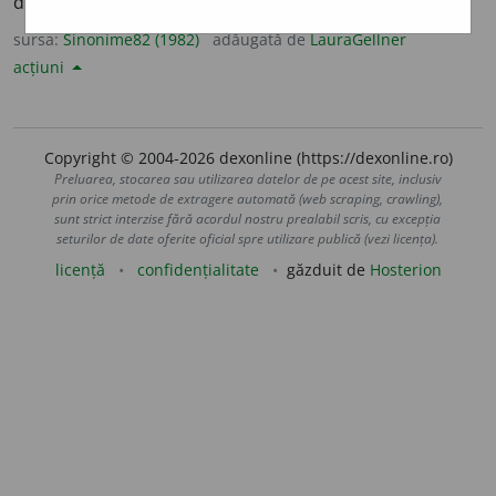
demobiliz
a
t.
(Un om ~.)
sursa:
Sinonime82 (1982)
adăugată de
LauraGellner
acțiuni
Copyright © 2004-2026 dexonline (https://dexonline.ro)
Preluarea, stocarea sau utilizarea datelor de pe acest site, inclusiv
prin orice metode de extragere automată (web scraping, crawling),
sunt strict interzise fără acordul nostru prealabil scris, cu excepția
seturilor de date oferite oficial spre utilizare publică (vezi licența).
licență
confidențialitate
găzduit de
Hosterion