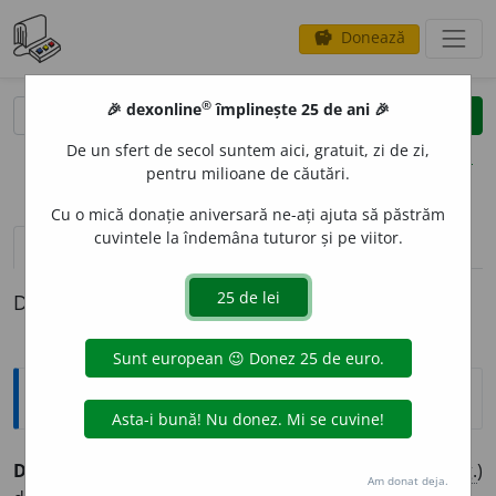
Donează
savings
®
®
🎉 dexonline
împlinește 25 de ani 🎉
caută
clear
search
De un sfert de secol suntem aici, gratuit, zi de zi,
opțiuni
pentru milioane de căutări.
Cu o mică donație aniversară ne-ați ajuta să păstrăm
cuvintele la îndemâna tuturor și pe viitor.
pronunție
(2)
volume_up
definiții (1)
Definiția cu ID-ul 983133:
Sinonime
DEMORALIZ
A
T
adj.
deprimat, descurajat, (
fig.
)
Am donat deja.