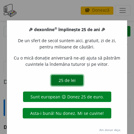
Donează
savings
®
®
🎉 dexonline
împlinește 25 de ani 🎉
caută
clear
search
De un sfert de secol suntem aici, gratuit, zi de zi,
opțiuni
pentru milioane de căutări.
Cu o mică donație aniversară ne-ați ajuta să păstrăm
cuvintele la îndemâna tuturor și pe viitor.
pronunție
(50)
volume_up
definiții (1)
Definiția cu ID-ul 180853:
Sinonime
DEM
U
LT
adv. v.
cândva.
Am donat deja.