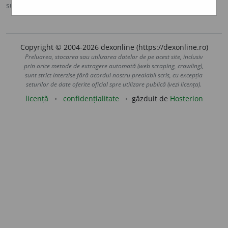
sursa:
Sinonime (2002)
adăugată de
siveco
acțiuni
Copyright © 2004-2026 dexonline (https://dexonline.ro)
Preluarea, stocarea sau utilizarea datelor de pe acest site, inclusiv
prin orice metode de extragere automată (web scraping, crawling),
sunt strict interzise fără acordul nostru prealabil scris, cu excepția
seturilor de date oferite oficial spre utilizare publică (vezi licența).
licență
confidențialitate
găzduit de
Hosterion