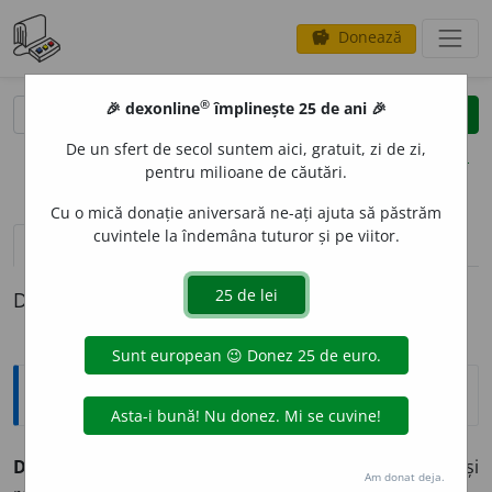
Donează
savings
®
®
🎉 dexonline
împlinește 25 de ani 🎉
caută
clear
search
De un sfert de secol suntem aici, gratuit, zi de zi,
opțiuni
pentru milioane de căutări.
Cu o mică donație aniversară ne-ați ajuta să păstrăm
cuvintele la îndemâna tuturor și pe viitor.
pronunție
(50)
volume_up
definiții (1)
Definiția cu ID-ul 983141:
Sinonime
DEM
U
LT
adv.
cîndva, odată, odinioară, vreodată, (
înv.
și
Am donat deja.