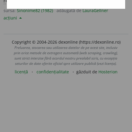
reg.
) oarec
î
nd, (
înv.
) vreodinio
a
ră.
(~ în trecut.)
sursa:
Sinonime82 (1982)
adăugată de
LauraGellner
acțiuni
Copyright © 2004-2026 dexonline (https://dexonline.ro)
Preluarea, stocarea sau utilizarea datelor de pe acest site, inclusiv
prin orice metode de extragere automată (web scraping, crawling),
sunt strict interzise fără acordul nostru prealabil scris, cu excepția
seturilor de date oferite oficial spre utilizare publică (vezi licența).
licență
confidențialitate
găzduit de
Hosterion